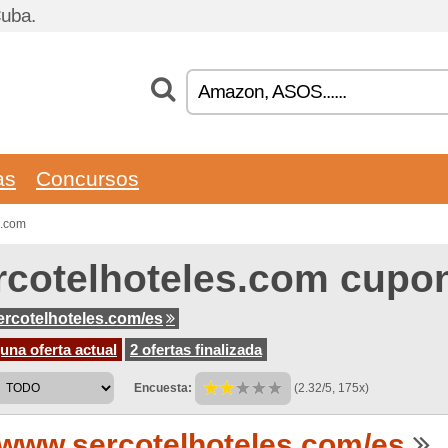
Cuba.
as
Concursos
s.com
rcotelhoteles.com cupo
rcotelhoteles.com/es
na oferta actual
2 ofertas finalizada
Encuesta:
(2.32/5, 175x)
www.sercotelhoteles.com/es