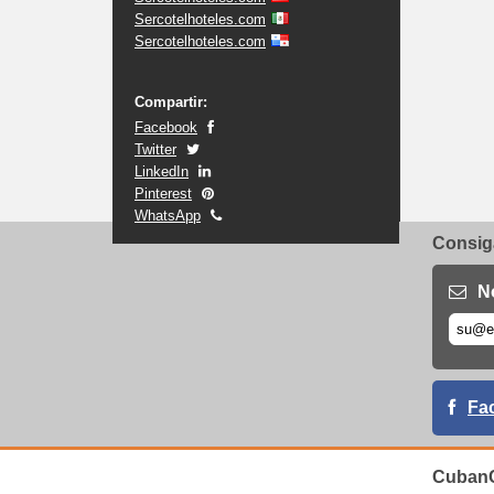
Sercotelhoteles.com
Sercotelhoteles.com
Compartir:
Facebook
Twitter
LinkedIn
Pinterest
WhatsApp
Consiga
N
Fa
CubanC