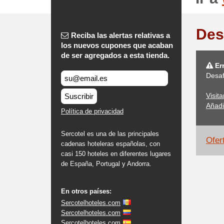
Des
Reciba las alertas relativas a
los nuevos cupones que acaban
de ser agregados a esta tienda.
Err
Desaf
Visit
Suscribir
Añadi
Política de privacidad
Sercotel es una de las principales
Ofert
cadenas hoteleras españolas, con
casi 150 hoteles en diferentes lugares
de España, Portugal y Andorra.
En otros países:
Sercotelhoteles.com
Sercotelhoteles.com
Sercotelhoteles.com