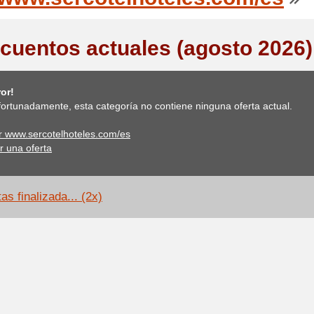
cuentos actuales (agosto 2026)
or!
ortunadamente, esta categoría no contiene ninguna oferta actual.
ar www.sercotelhoteles.com/es
r una oferta
as finalizada... (2x)