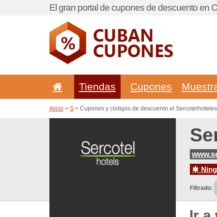
El gran portal de cupones de descuento en 
Tiendas
Cupones
Muestr
Inicio
>
S
> Cupones y códigos de descuento el Sercotelhotele
Se
www.se
Ningu
Filtrado:
Ir a