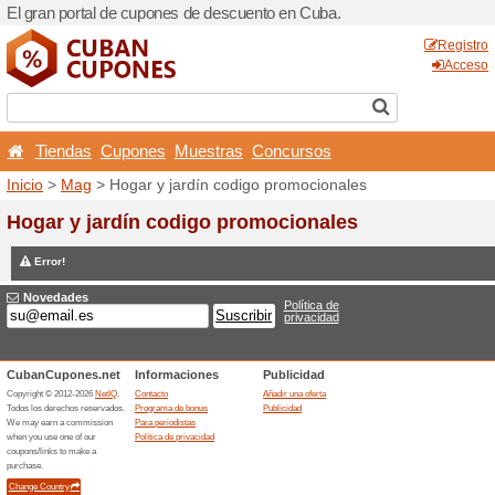
El gran portal de cupones 
Tiendas
Cupones
Mu
Inicio
>
Mag
> Hogar y jard