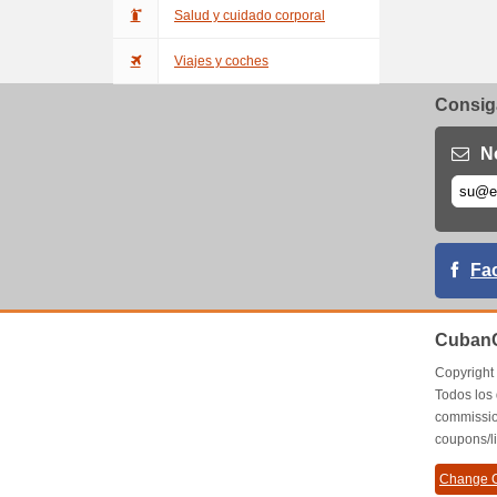
Salud y cuidado corporal
Viajes y coches
Consiga
N
Fa
CubanC
Copyrigh
Todos los
commissio
coupons/l
Change C