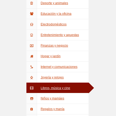
Deporte y animales
Educación y la oficina
Electrodomésticos
Entretenimiento y apuestas
Finanzas y negocio
Hogar y jardín
Internet y comunicaciones
Joyería y relojes
Libros, música y cine
Niños y mamáes
Regalos y manía