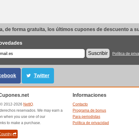
, de forma gratuita, los últimos cupones de descuento a su 
ovedades
Suscribir
Política de priv
cebook
Twitter
upones.net
Informaciones
t © 2012-2026
NetIQ
.
Contacto
 derechos reservados. We may earn a
Programa de bonus
n when you use one of our
Para periodistas
inks to make a purchase.
Política de privacidad
ountry