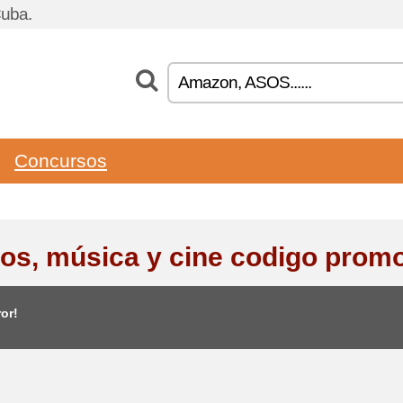
Cuba.
Concursos
ros, música y cine codigo prom
or!